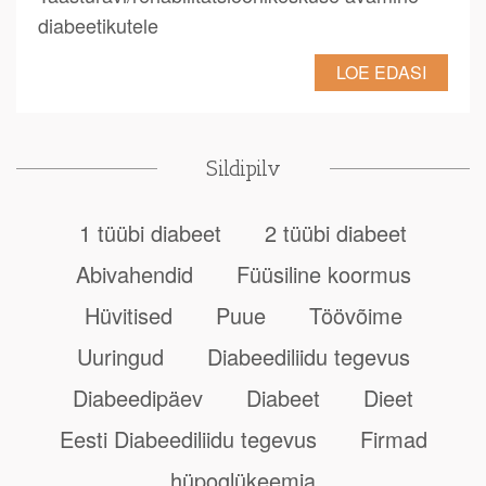
diabeetikutele
LOE EDASI
Sildipilv
1 tüübi diabeet
2 tüübi diabeet
Abivahendid
Füüsiline koormus
Hüvitised
Puue
Töövõime
Uuringud
Diabeediliidu tegevus
Diabeedipäev
Diabeet
Dieet
Eesti Diabeediliidu tegevus
Firmad
hüpoglükeemia