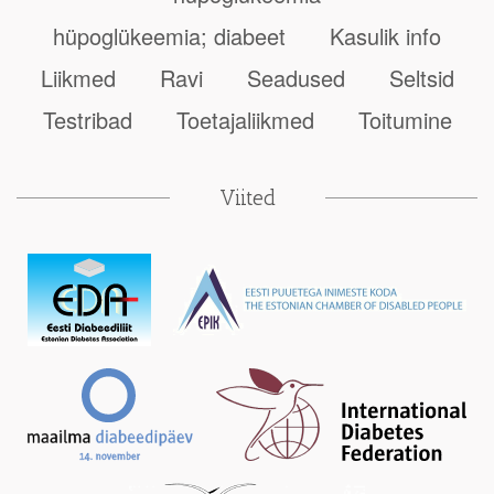
hüpoglükeemia; diabeet
Kasulik info
Liikmed
Ravi
Seadused
Seltsid
Testribad
Toetajaliikmed
Toitumine
Viited