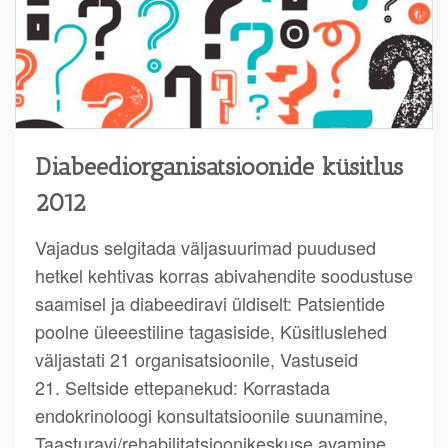
Diabeediorganisatsioonide küsitlus
2012
Vajadus selgitada väljasuurimad puudused
hetkel kehtivas korras abivahendite soodustuse
saamisel ja diabeediravi üldiselt: Patsientide
poolne üleeestiline tagasiside, Küsitluslehed
väljastati 21 organisatsioonile, Vastuseid
21. Seltside ettepanekud: Korrastada
endokrinoloogi konsultatsioonile suunamine,
Taasturavi/rehabilitatsioonikeskuse avamine